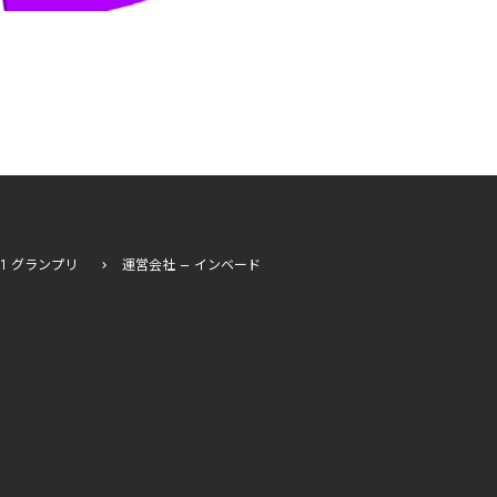
I-1 グランプリ
運営会社 – インベード