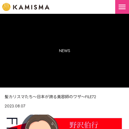
menu
NEWS
髪カリスマたち～日本が誇る美容師のワザ～FILE72
2023.08.07