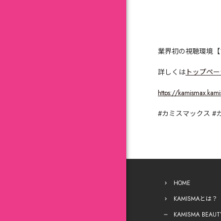
業界初の視聴環境【
詳しくは
トップペー
https://kamismax.kam
#
カミスマックス
#
HOME
KAMISMAとは？
KAMISMA BEAUT