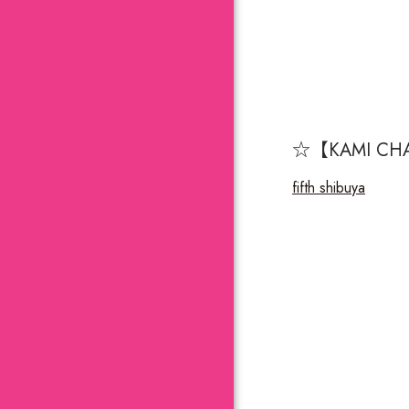
☆【
KAMI CH
fifth shibuya