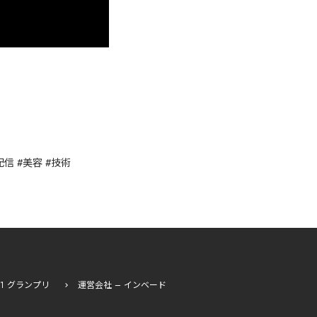
配信
#
美容
#
技術
I-1 グランプリ
運営会社 – インベード