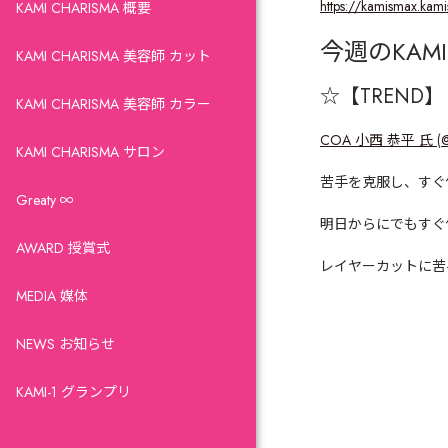
https://kamismax.kam
KAMI CHARISMA 概要
今週の
KAMI
KAMI CHARISMA 美容師 カット
☆【TREND
】
KAMI CHARISMA 美容師 カラー
COA 小西 恭平 氏
(
@
KAMI CHARISMA サロン
苦手を克服し、すぐ
Greaty ∞
明日からにでもすぐ
AWARD 授賞式
レイヤーカットに苦
MEDIA 媒体
NEWS お知らせ
KAMI-1 グランプリ