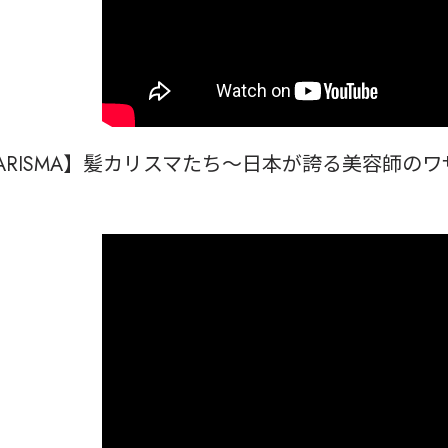
ARISMA
】髪カリスマたち～日
本が誇る美容師のワ