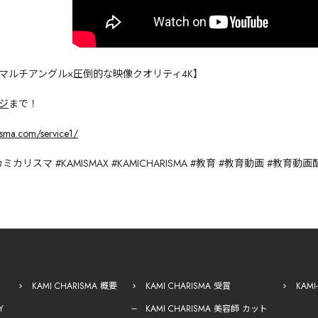
マルチアングル
×
圧倒的な映像クオリティ
4K
】
ジ
まで！
isma.com/service1/
カミカリスマ
#KAMISMAX #KAMICHARISMA #
教育
#
教育動画
#
教育動画
KAMI CHARISMA 概要
KAMI CHARISMA 受賞
KAM
Y
KAMI CHARISMA 美容師 カット