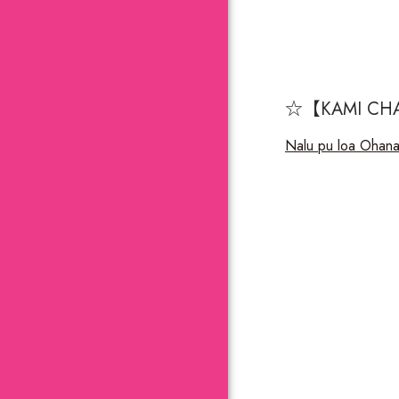
☆【
KAMI CH
Nalu pu loa Ohan