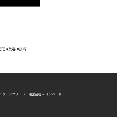
配信
#
美容
#
技術
I-1 グランプリ
運営会社 – インベード