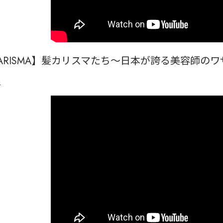
ARISMA
】髪カリスマたち～日
本が誇る美容師のワ
a