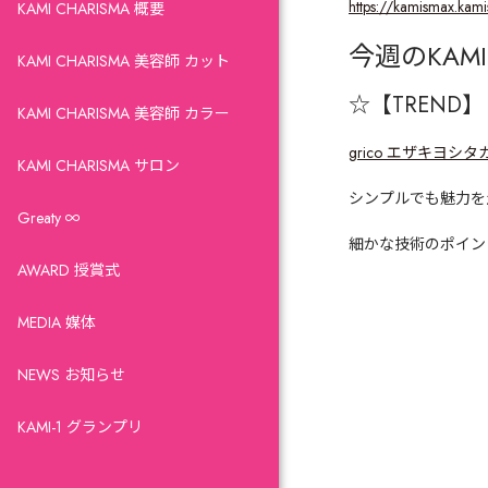
https://kamismax.kam
KAMI CHARISMA 概要
今週の
KAMI
KAMI CHARISMA 美容師 カット
☆【TREND
】
KAMI CHARISMA 美容師 カラー
grico エザキヨシタ
KAMI CHARISMA サロン
シンプルでも魅力を
Greaty ∞
細かな技術のポイン
AWARD 授賞式
MEDIA 媒体
NEWS お知らせ
KAMI-1 グランプリ