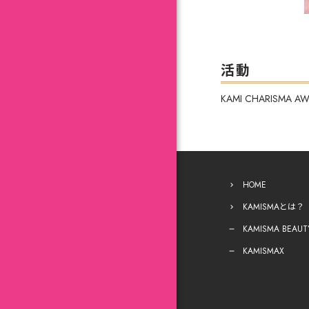
活動
KAMI CHARISMA 
HOME
KAMISMAとは？
KAMISMA BEAUT
KAMISMAX