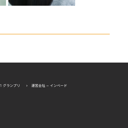
I-1 グランプリ
運営会社 – インベード