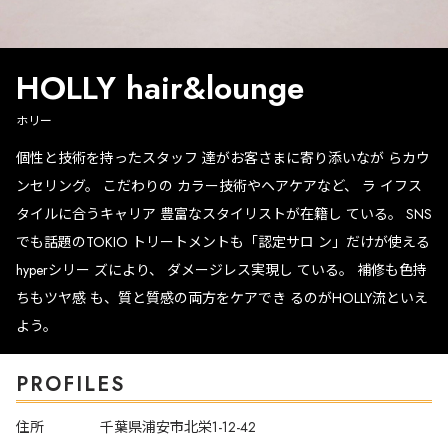
HOLLY hair&lounge
ホリー
個性と技術を持ったスタッフ
達がお客さまに寄り添いなが
らカウ
ンセリング。
こだわりの
カラー技術やヘアケアなど、
ラ
イフス
タイルに合うキャリア
豊富なスタイリストが在籍し
ている。
SNS
でも話題の
TOKIO
トリートメントも「認定サロ
ン」だけが使える
hyper
シリー
ズにより、
ダメージレス実現し
ている。
補修も色持
ちもツヤ感
も、質と質感の両方をケアでき
るのが
HOLLY
流といえ
よう。
PROFILES
住所
千葉県浦安市北栄1-12-42