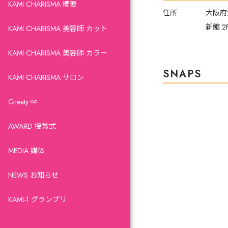
KAMI CHARISMA 概要
住所
大阪府
新館 2
KAMI CHARISMA 美容師 カット
KAMI CHARISMA 美容師 カラー
SNAPS
KAMI CHARISMA サロン
Greaty ∞
AWARD 授賞式
MEDIA 媒体
NEWS お知らせ
KAMI-1 グランプリ