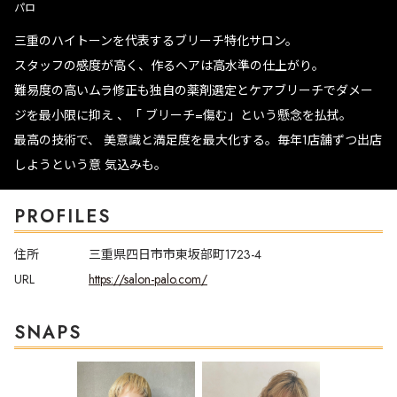
パロ
三重のハイトーンを代表するブリーチ特化サロン。
スタッフの感度が高く、作るヘアは高水準の仕上がり。
難易度の高いムラ修正も独自の薬剤選定とケアブリーチでダメー
ジを最小限に抑え 、「 ブリーチ=傷む」という懸念を払拭。
最高の技術で、 美意識と満足度を最大化する。毎年1店舗ずつ出店
しようという意 気込みも。
PROFILES
住所
三重県四日市市東坂部町1723-4
URL
https://salon-palo.com/
SNAPS