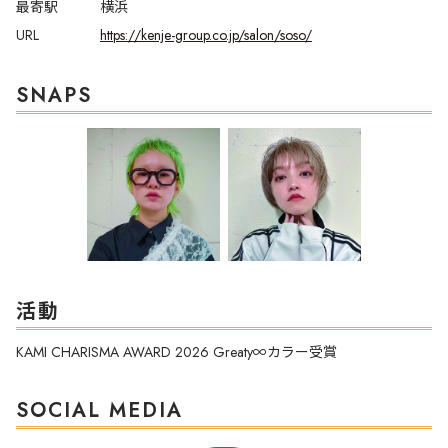
最寄駅
横浜
URL
https://kenje-group.co.jp/salon/soso/
SNAPS
活動
KAMI CHARISMA AWARD 2026 Greaty∞カラー受賞
SOCIAL MEDIA