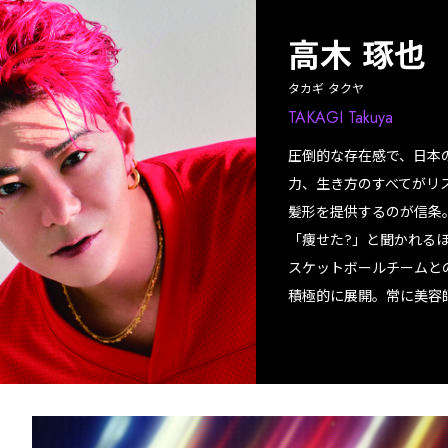
高木 琢也
タカギ タクヤ
TAKAGI Takuya
圧倒的な存在感で、日本
力、生き方のすべてがリ
髪形を提供するのが信条
「痩せた?」と聞かれる
スケットボールチームと
積極的に展開。常に美容